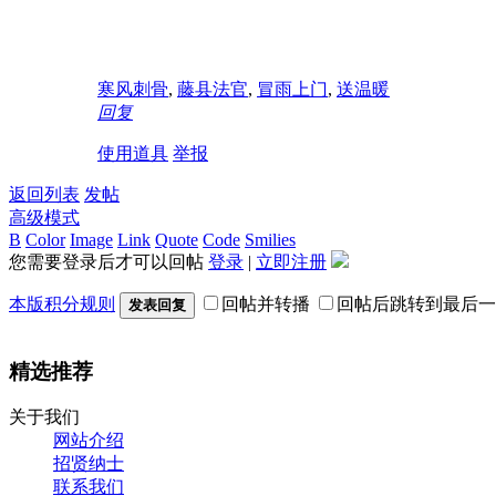
寒风刺骨
,
藤县法官
,
冒雨上门
,
送温暖
回复
使用道具
举报
返回列表
发帖
高级模式
B
Color
Image
Link
Quote
Code
Smilies
您需要登录后才可以回帖
登录
|
立即注册
本版积分规则
回帖并转播
回帖后跳转到最后一
发表回复
精选推荐
关于我们
网站介绍
招贤纳士
联系我们