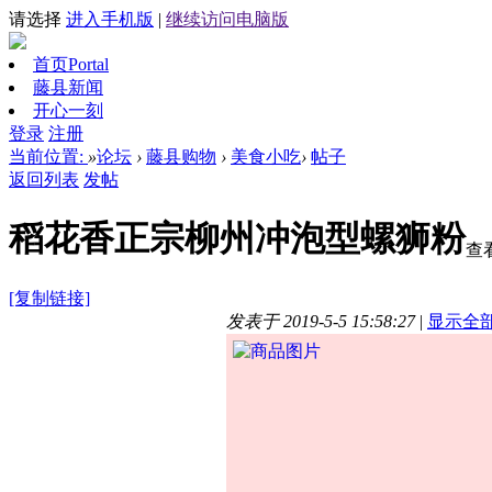
请选择
进入手机版
|
继续访问电脑版
首页
Portal
藤县新闻
开心一刻
登录
注册
当前位置:
»
论坛
›
藤县购物
›
美食小吃
›
帖子
返回列表
发帖
稻花香正宗柳州冲泡型螺狮粉
查
[复制链接]
发表于 2019-5-5 15:58:27
|
显示全