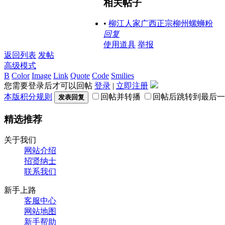
相关帖子
•
柳江人家广西正宗柳州螺蛳粉
回复
使用道具
举报
返回列表
发帖
高级模式
B
Color
Image
Link
Quote
Code
Smilies
您需要登录后才可以回帖
登录
|
立即注册
本版积分规则
回帖并转播
回帖后跳转到最后一
发表回复
精选推荐
关于我们
网站介绍
招贤纳士
联系我们
新手上路
客服中心
网站地图
新手帮助