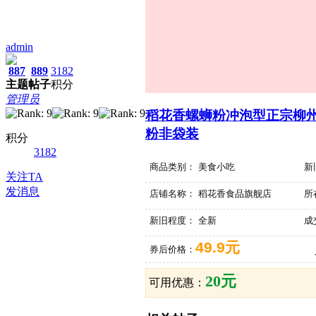
admin
887
889
3182
主题
帖子
积分
管理员
稻花香螺蛳粉冲泡型正宗柳
粉非袋装
积分
3182
商品类别：
美食小吃
新
关注TA
发消息
店铺名称：
稻花香食品旗舰店
所
新旧程度：
全新
成
49.9元
券后价格：
20元
可用优惠：